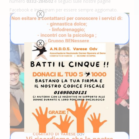
numero
0332-284502
e seguici sulle nostre pagine
Facebook e Instagram per essere sempre aggiornato.
X
(Ti ricordiamo per l’anno 2021 il 5 x mille nella denuncia
dei redditi, da devolvere alla nostra Associazione- C.F.
01695020121)- Le donazioni ad A.N.D.O.S. sono detraibili
X
ai sensi dell’art. 18 Dl 4/12/97 n. 460 e pertanto la
ricevuta deve essere trattenuta ai fini fiscali.
Varese, Ispra ed altri Comuni della Provincia di Varese
sono stati tra i primi Comuni che hanno aderito,
attraverso numerose attività commerciali e centri medici
locali, alla nostra Campagna di Tesseramento 2021.
Aderendo ad
Andos Varese
avrai la possibilità di
usufruire di promozioni, sconti e condizioni particolari.
Qui trovi le attività di tutti gli Amici che sono pronti ad