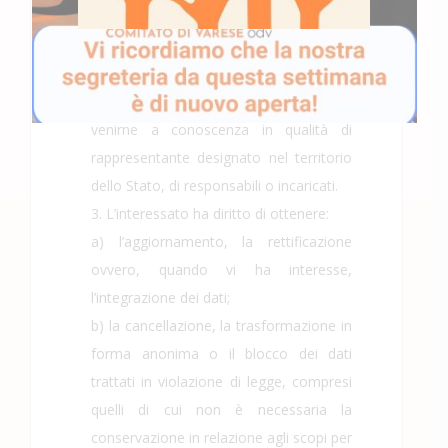
comma 2;
e) dei soggetti o delle categorie di
soggetti ai quali i dati personali possono
essere comunicati o che possono
venirne a conoscenza in qualità di
rappresentante designato nel territorio
dello Stato, di responsabili o incaricati.
3. L’interessato ha diritto di ottenere:
a) l’aggiornamento, la rettificazione
ovvero, quando vi ha interesse,
l’integrazione dei dati;
b) la cancellazione, la trasformazione in
forma anonima o il blocco dei dati
trattati in violazione di legge, compresi
quelli di cui non è necessaria la
conservazione in relazione agli scopi per