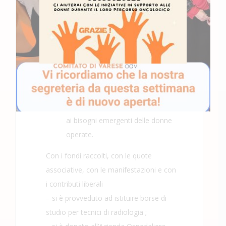
Affiancare le strutture senza
sostituirsi ad esse.
Fare opera di educazione
sanitaria, di formazione ed
informazione per promuovere
una nuova cultura sanitaria:
la diagnosi precoce
Andare incontro, in modo mirato,
ai bisogni emergenti delle donne
operate.
Con i fondi raccolti, con le quote
associative, con le manifestazioni e con
i contributi liberali
– si è provveduto ad istituire borse di
studio per tecnici di radiologia ;