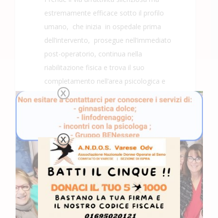
estremamente efficace sotto il profilo
umano, che inizia in ospedale prima
dell’intervento, prosegue nell’immediato
post-operatorio, continua nella
riabilitazione fisica e trova il suo
completamento nell’area psicologica e
X
sociale.
X
Un Volontariato che si è posto obbiettivi
ben precisi: