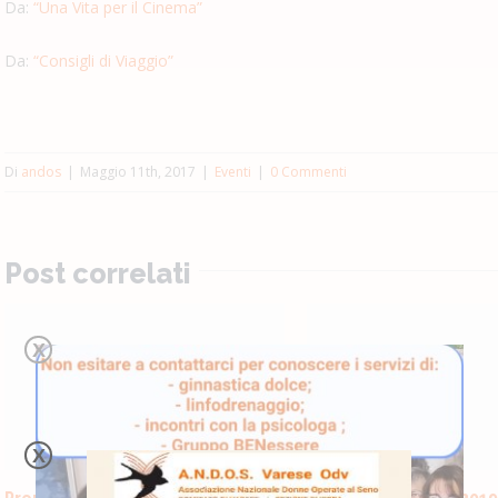
Da:
“Una Vita per il Cinema”
Da:
“Consigli di Viaggio”
Di
andos
|
Maggio 11th, 2017
|
Eventi
|
0 Commenti
Post correlati
X
X
Premio Martinella del Broletto –
OTTOBRE IN ROSA 2019 –