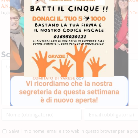
A.N.D.O.S. Varese 23/07/2022
27 ottobre
Luglio 24th, 2022
|
0 Commenti
Settembre 12th, 2019
|
0 Co
Scrivi un commento
Commento
Salva il mio nome, email e sito web in questo browser per la p