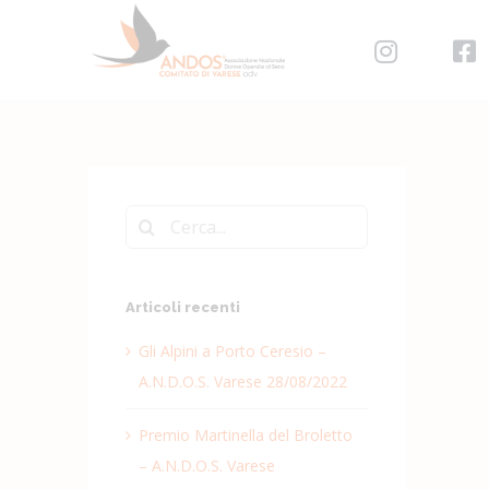
Salta
per:
al
contenuto
Cerca
per:
Articoli recenti
Gli Alpini a Porto Ceresio –
A.N.D.O.S. Varese 28/08/2022
Premio Martinella del Broletto
– A.N.D.O.S. Varese